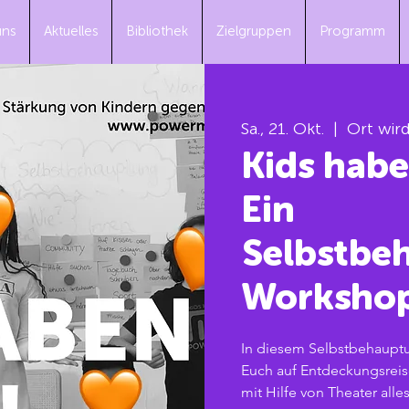
uns
Aktuelles
Bibliothek
Zielgruppen
Programm
Sa., 21. Okt.
  |  
Ort wir
Kids hab
Ein
Selbstbe
Worksho
In diesem Selbstbehauptu
Euch auf Entdeckungsreis
mit Hilfe von Theater all