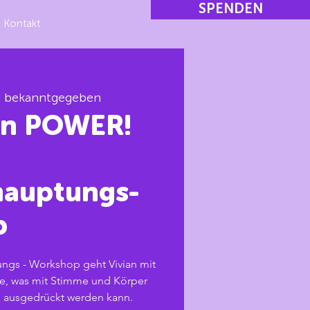
SPENDEN
Kontakt
d bekanntgegeben
en POWER!
hauptungs-
p
ngs - Workshop geht Vivian mit
e, was mit Stimme und Körper
es ausgedrückt werden kann.