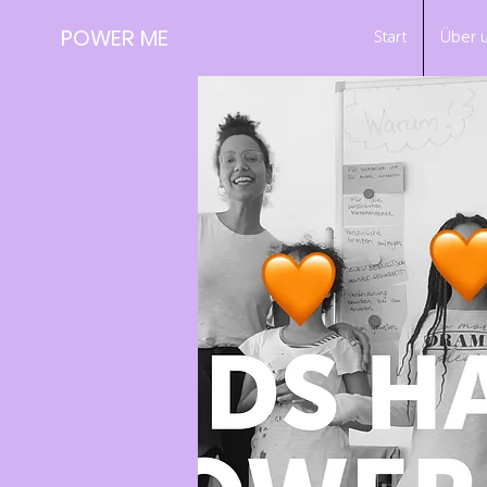
POWER ME
Start
Über 