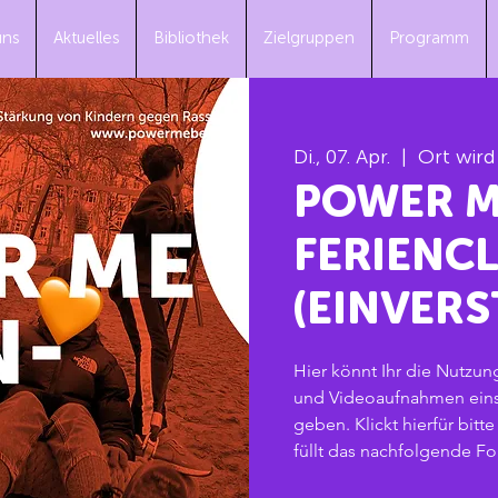
uns
Aktuelles
Bibliothek
Zielgruppen
Programm
Di., 07. Apr.
  |  
Ort wir
POWER 
FERIENC
(EINVERS
Hier könnt Ihr die Nutzu
und Videoaufnahmen eins
geben. Klickt hierfür bit
füllt das nachfolgende Fo