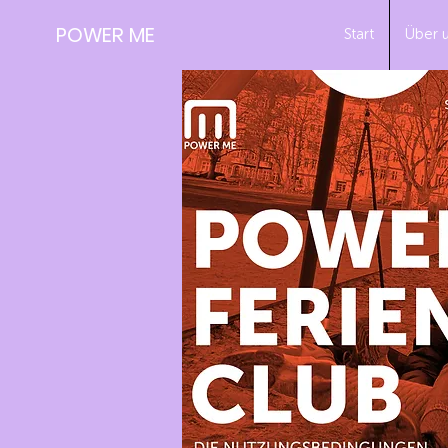
POWER ME
Start
Über 