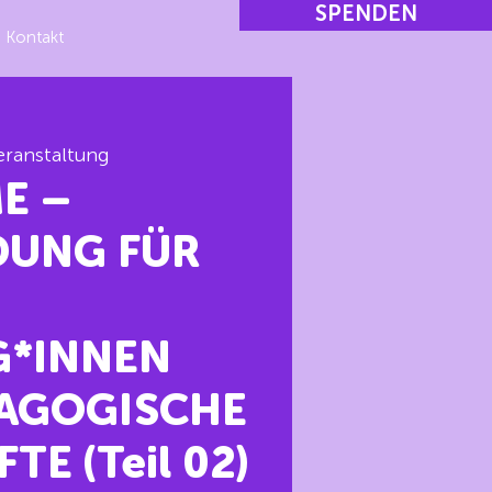
SPENDEN
Kontakt
ranstaltung
E –
DUNG FÜR
*INNEN
AGOGISCHE
TE (Teil 02)