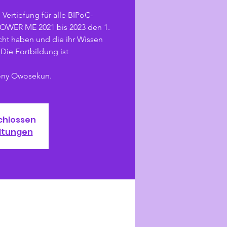
 Vertiefung für alle BIPoC-
POWER ME 2021 bis 2023 den 1.
cht haben und die ihr Wissen
 Die Fortbildung ist
hony Owosekun.
chlossen
ltungen