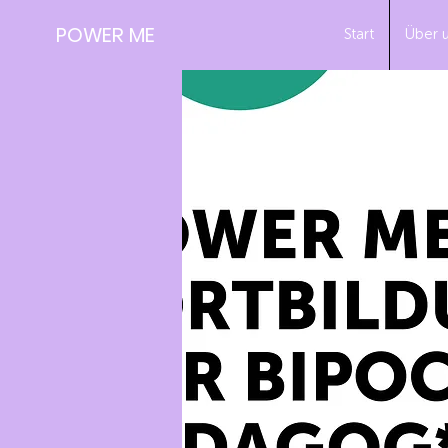
POWER ME
Start
Über 