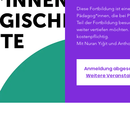
Diese Fortbildung ist eine
Pädagog*innen, die bei 
Teil der Fortbildung besu
weiter vertiefen möchten.
kostenpflichtig.
Mit Nuran Yiğit und Ant
Anmeldung abges
Weitere Veransta