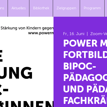
uns
Aktuelles
Bibliothek
Zielgruppen
Programm
Fr., 16. Juni
  |  
Zoom-Ve
POWER M
FORTBIL
BIPOC-
PÄDAGOG
UND PÄD
FACHKRÄF