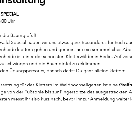
anstaltung
SPECIAL
5:00 Uhr
in die Baumgipfel! 
ld Special haben wir uns etwas ganz Besonderes für Euch aus
rnheide klettern gehen und gemeinsam ein sommerliches Aben
heide ist einer der schönsten Kletterwälder in Berlin. Auf vers
t zu schwingen und die Baumgipfel zu erklimmen. 
 den Übungsparcours, danach darfst Du ganz alleine klettern.
ssetzung für das Klettern im Waldhochseilgarten ist eine 
Greif
änge von der Fußsohle bis zur Fingerspitze des ausgestreckten A
en messt ihr also kurz nach, bevor ihr zur Anmeldung weiter kl