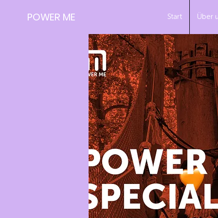
POWER ME
Start
Über 