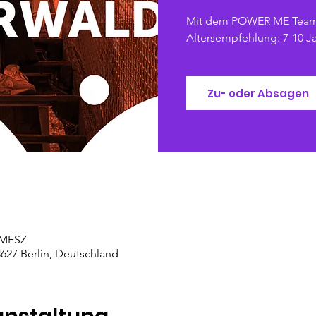
Mit dem POWER ME Tea
Altersempfehlung: 7-10 J
Zu- oder Absagen
0 MESZ
627 Berlin, Deutschland