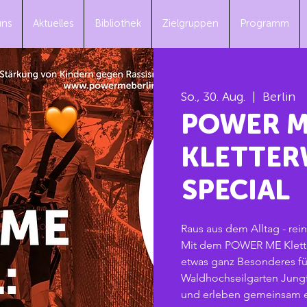
uns
Aktuelles
Bibliothek
Zielgruppen
Programm
So., 30. Aug.
  |  
Berlin
POWER 
KLETTER
SPECIAL
Raus aus dem Alltag - rei
Mit dem POWER ME Klette
etwas ganz Besonderes fü
Waldhochseilgarten Jungf
und erleben gemeinsam e