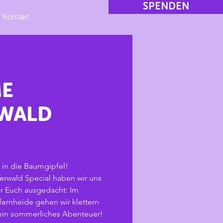
SPENDEN
Kontakt
ME
WALD
n in die Baumgipfel!
rwald Special haben wir uns
r Euch ausgedacht: Im
ernheide gehen wir klettern
in sommerliches Abenteuer!