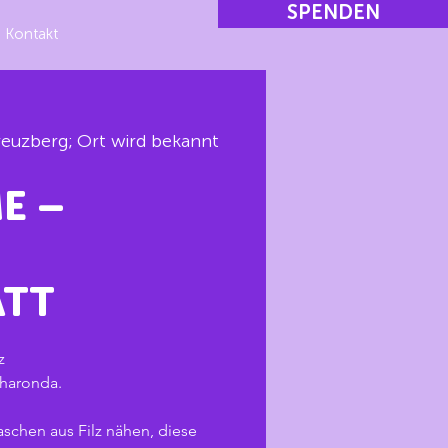
SPENDEN
Kontakt
reuzberg; Ort wird bekannt
E –
ATT
z
Sharonda.
chen aus Filz nähen, diese