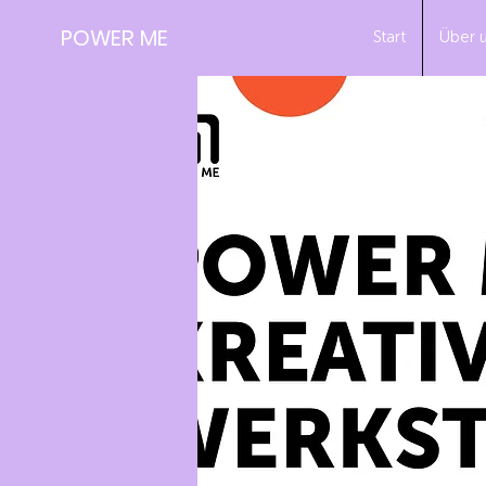
POWER ME
Start
Über 