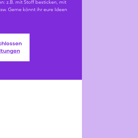
: z.B. mit Stoff besticken, mit
sw. Gerne könnt ihr eure Ideen
chlossen
ltungen