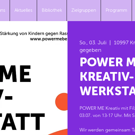
uns
Aktuelles
Bibliothek
Zielgruppen
Programm
So., 03. Juli
  |  
10997 K
gegeben
POWER M
KREATIV-
WERKST
POWER ME Kreativ mit Fil
03.07. von 13-17 Uhr. Mit 
Wir werden gemeinsam Tas