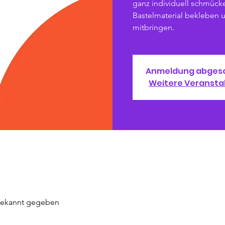
ganz individuell schmücken
Bastelmaterial bekleben u
mitbringen.
Anmeldung abges
Weitere Veransta
 bekannt gegeben