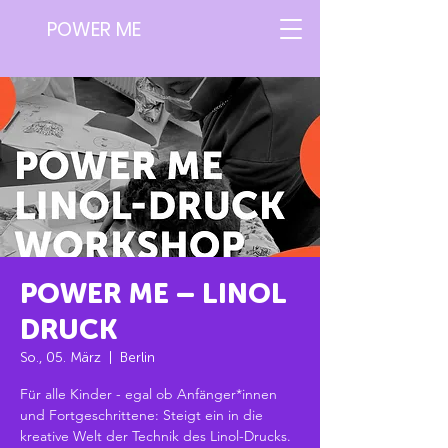
POWER ME
POWER ME – LINOL
DRUCK
So., 05. März
  |  
Berlin
Für alle Kinder - egal ob Anfänger*innen
und Fortgeschrittene: Steigt ein in die
kreative Welt der Technik des Linol-Drucks.