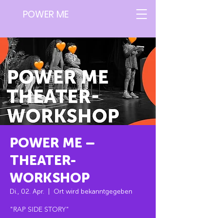
POWER ME
POWER ME –
THEATER-
WORKSHOP
Di., 02. Apr.
  |  
Ort wird bekanntgegeben
"RAP SIDE STORY"