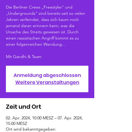
Die Berliner Crews „Freestyler“ und
„Undergrounds“ sind bereits seit so vielen
Jahren verfeindet, dass sich kaum noch
jemand daran erinnern kann, was die
Ursache des Streits gewesen ist. Durch
einen rassistischen Angriff kommt es zu
einer folgenreichen Wendung...
Mit Gandhi & Team
Anmeldung abgeschlossen
Weitere Veranstaltungen
Zeit und Ort
02. Apr. 2024, 10:00 MESZ – 07. Apr. 2024,
15:00 MESZ
Ort wird bekanntgegeben