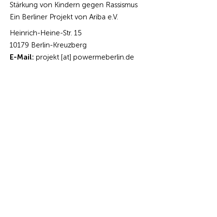
Stärkung von Kindern gegen Rassismus
Ein Berliner Projekt von Ariba e.V.
Heinrich-Heine-Str. 15
10179 Berlin-Kreuzberg
E-Mail:
projekt [at] powermeberlin.de
Telefon:
030 /
61 65 61 76
Handy:
0163 /
519 53 72
Projektleitung
: Nuran Yiğit