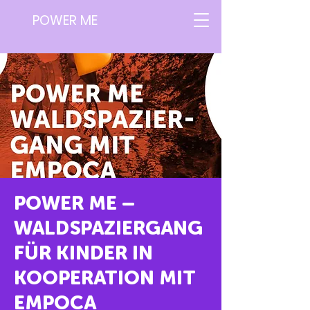
POWER ME
POWER ME –
WALDSPAZIERGANG
FÜR KINDER IN
KOOPERATION MIT
EMPOCA