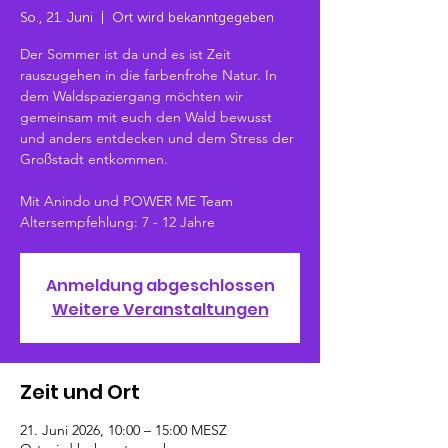
So., 21. Juni
  |  
Ort wird bekanntgegeben
Der Sommer ist da und es ist Zeit
rauszugehen in die farbenfrohe Natur. In
dem Waldspaziergang möchten wir
gemeinsam mit euch den Wald bewusst
und anders entdecken und dem Stress der
Großstadt entkommen.
Mit Anindo und POWER ME Team
Altersempfehlung: 7 - 12 Jahre
Anmeldung abgeschlossen
Weitere Veranstaltungen
Zeit und Ort
21. Juni 2026, 10:00 – 15:00 MESZ