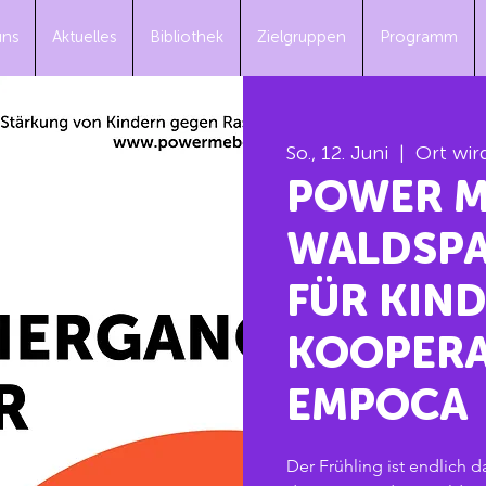
uns
Aktuelles
Bibliothek
Zielgruppen
Programm
So., 12. Juni
  |  
Ort wi
POWER M
WALDSPA
FÜR KIND
KOOPERA
EMPOCA
Der Frühling ist endlich d