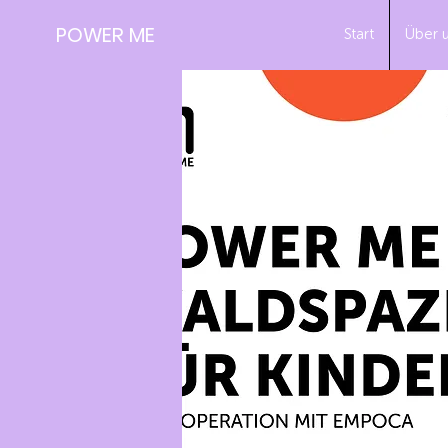
POWER ME
Start
Über 