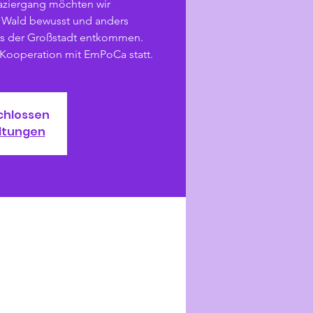
aziergang möchten wir
Wald bewusst und anders
s der Großstadt entkommen.
 Kooperation mit EmPoCa statt.
chlossen
ltungen