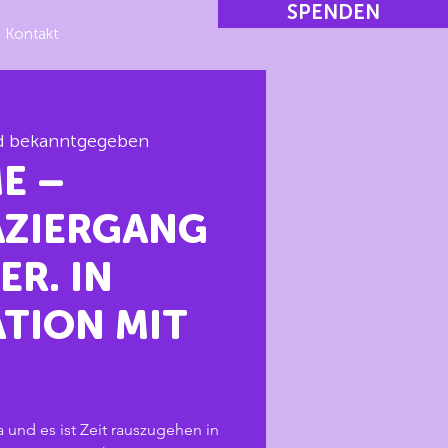
SPENDEN
Kontakt
rd bekanntgegeben
E –
ZIERGANG
ER. IN
TION MIT
a und es ist Zeit rauszugehen in