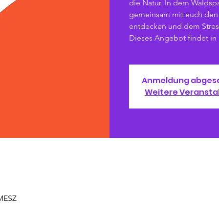
die Natur. In dem Waldsp
gemeinsam mit euch den 
entdecken und dem Stres
Dieses Angebot findet in
Anmeldung abges
Weitere Veransta
 MESZ