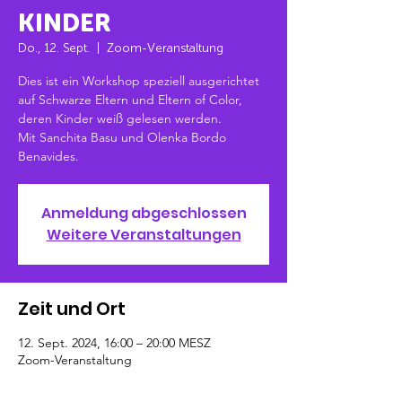
KINDER
Do., 12. Sept.
  |  
Zoom-Veranstaltung
Dies ist ein Workshop speziell ausgerichtet
auf Schwarze Eltern und Eltern of Color,
deren Kinder weiß gelesen werden.
Mit Sanchita Basu und Olenka Bordo
Benavides.
Anmeldung abgeschlossen
Weitere Veranstaltungen
Zeit und Ort
12. Sept. 2024, 16:00 – 20:00 MESZ
Zoom-Veranstaltung