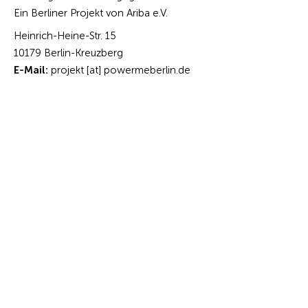
Ein Berliner Projekt von Ariba e.V.
Heinrich-Heine-Str. 15
10179 Berlin-Kreuzberg
E-Mail:
projekt [at] powermeberlin.de
Telefon:
030 /
61 65 61 76
Handy:
0163 /
519 53 72
Projektleitung
: Nuran Yiğit