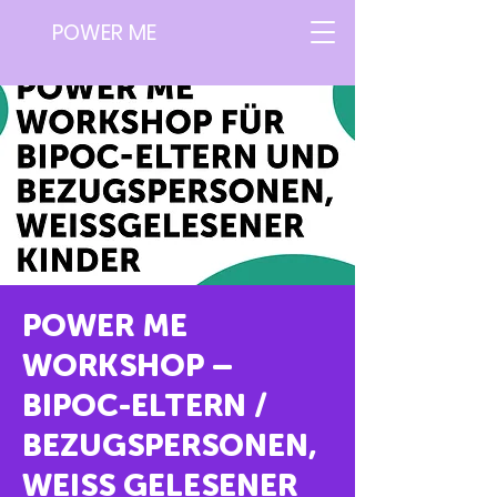
POWER ME
POWER ME
WORKSHOP –
BIPOC-ELTERN /
BEZUGSPERSONEN,
WEISS GELESENER