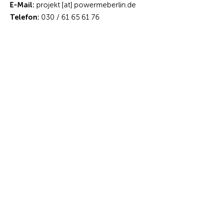
E-Mail:
projekt [at] powermeberlin.de
Telefon:
030 /
61 65 61 76
Handy:
0163 /
519 53 72
Projektleitung
: Nuran Yiğit