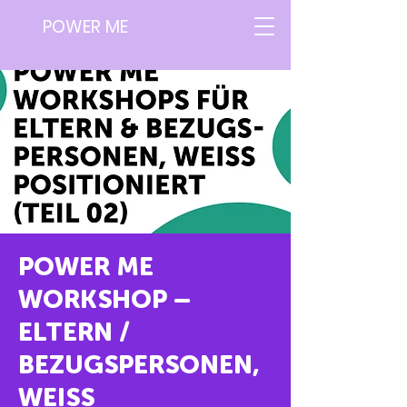
POWER ME
POWER ME
WORKSHOP –
ELTERN /
BEZUGSPERSONEN,
WEISS