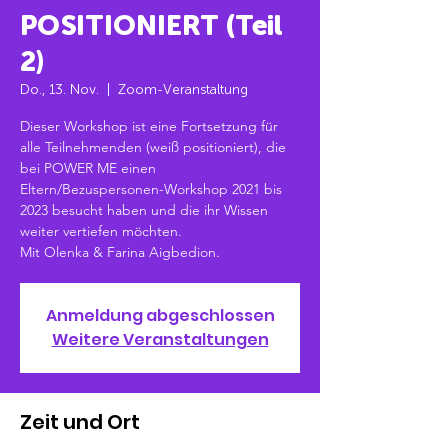
POSITIONIERT (Teil
2)
Do., 13. Nov.
  |  
Zoom-Veranstaltung
Dieser Workshop ist eine Fortsetzung für
alle Teilnehmenden (weiß positioniert), die
bei POWER ME einen
Eltern/Bezuspersonen-Workshop 2021 bis
2023 besucht haben und die ihr Wissen
weiter vertiefen möchten.
Mit Olenka & Farina Aigbedion.
Anmeldung abgeschlossen
Weitere Veranstaltungen
Zeit und Ort