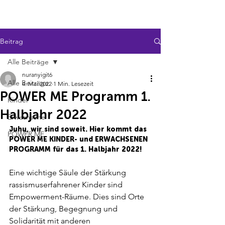
POWER ME
Beitrag
Alle Beiträge
nuranyigit6
Alle Beiträge
4. Mai 2022
1 Min. Lesezeit
POWER ME Programm 1.
Kinder
Halbjahr 2022
Erwachsene
Juhu, wir sind soweit. Hier kommt das 
POWER ME
POWER ME KINDER- und ERWACHSENEN 
PROGRAMM für das 1. Halbjahr 2022!
Eine wichtige Säule der Stärkung 
rassismuserfahrener Kinder sind 
Empowerment-Räume. Dies sind Orte 
der Stärkung, Begegnung und 
Solidarität mit anderen